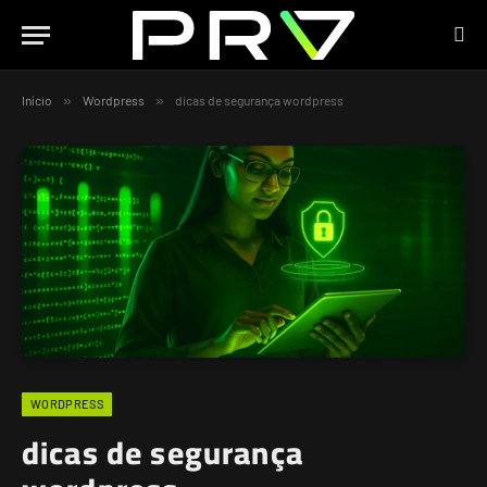
Início
»
Wordpress
»
dicas de segurança wordpress
WORDPRESS
dicas de segurança